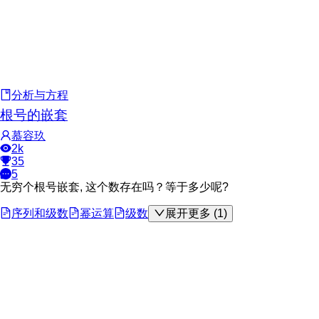
分析与方程
根号的嵌套
慕容玖
2k
35
5
无穷个根号嵌套, 这个数存在吗？等于多少呢?
序列和级数
幂运算
级数
展开更多 (1)