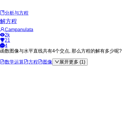
分析与方程
解方程
Campanulata
2k
21
4
函数图像与水平直线共有4个交点, 那么方程的解有多少呢?
数学运算
方程
图像
展开更多 (1)