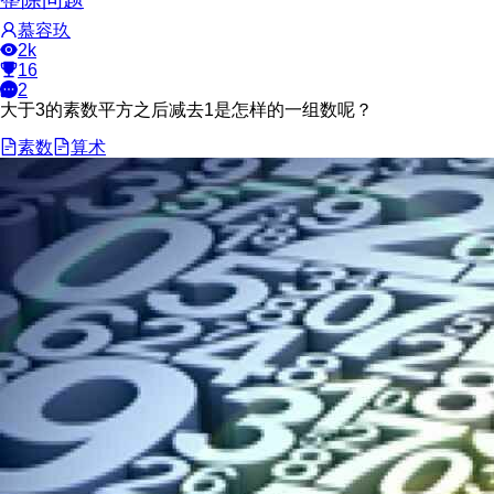
慕容玖
2k
16
2
大于3的素数平方之后减去1是怎样的一组数呢？
素数
算术