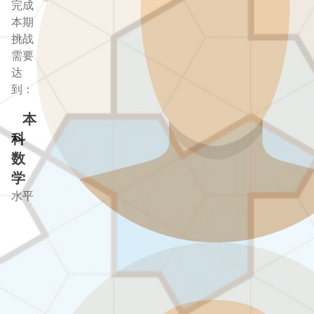
完成
本期
挑战
需要
达
到：
本
科
数
学
水平