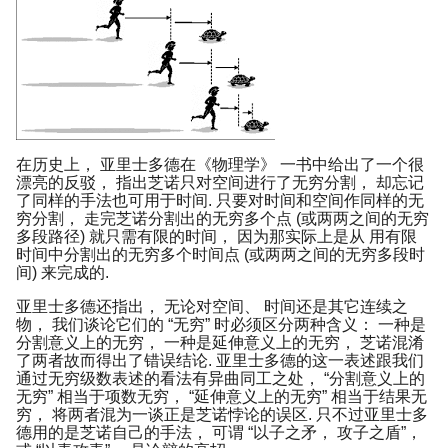
在历史上， 亚里士多德在《物理学》 一书中给出了一个很
漂亮的反驳， 指出芝诺只对空间进行了无穷分割， 却忘记
了同样的手法也可用于时间. 只要对时间和空间作同样的无
穷分割， 走完芝诺分割出的无穷多个点 (或两两之间的无穷
多段路径) 就只需有限的时间， 因为那实际上是从 用有限
时间中分割出的无穷多个时间点 (或两两之间的无穷多段时
间) 来完成的.
亚里士多德还指出， 无论对空间、 时间还是其它连续之
物， 我们谈论它们的 “无穷” 时必须区分两种含义： 一种是
分割意义上的无穷， 一种是延伸意义上的无穷， 芝诺混淆
了两者故而得出了错误结论. 亚里士多德的这一表述跟我们
通过无穷级数表述的看法有异曲同工之处， “分割意义上的
无穷” 相当于项数无穷， “延伸意义上的无穷” 相当于结果无
穷， 将两者混为一谈正是芝诺悖论的误区. 只不过亚里士多
德用的是芝诺自己的手法， 可谓 “以子之矛， 攻子之盾”，