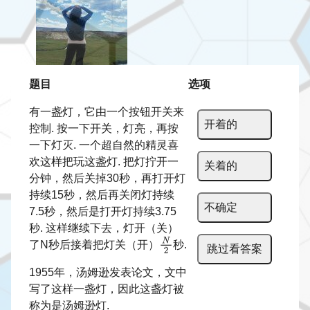
题目
选项
有一盏灯，它由一个按钮开关来
开着的
控制. 按一下开关，灯亮，再按
一下灯灭. 一个超自然的精灵喜
欢这样把玩这盏灯. 把灯拧开一
关着的
分钟，然后关掉30秒，再打开灯
持续15秒，然后再关闭灯持续
不确定
7.5秒，然后是打开灯持续3.75
秒. 这样继续下去，灯开（关）
了N秒后接着把灯关（开）
秒.
跳过看答案
1955年，汤姆逊发表论文，文中
写了这样一盏灯，因此这盏灯被
称为是汤姆逊灯.