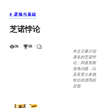
# 逻辑与基础
芝诺悖论
3k
38
本文主要介绍
著名的芝诺悖
论：阿基里斯
追龟问题，以
及亚里士多德
给出的漂亮的
反驳.