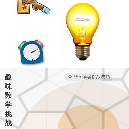
趣
38 / 55 读者挑战成功
味
数
学
挑
战