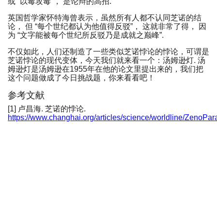
或 “以毒攻毒”， 是论辩的高招.
英国哲学家怀特海曾表示，虽然所有人都不认同芝诺的结
论， 但 “每个世纪都认为他值得反驳”， 这就非常了得， 因
为 “文字能被每个世纪所反驳乃是成就之巅峰”.
不仅如此，人们还制造了一些类似芝诺悖论的悖论，可谓是
芝诺悖论的现代变体，今天我们就来看一个：汤姆逊灯. 汤
姆逊灯是汤姆逊在1955年在他的论文里提出来的，我们把
这个问题做成了今日挑战题，你来看看吧！
参考文献
[1] 卢昌海. 芝诺的悖论.
https://www.changhai.org/articles/science/worldline/ZenoPa