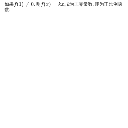
如果
, 则
为非零常数. 即为正比例函
数.