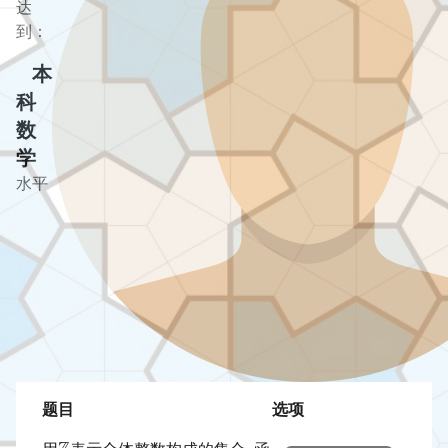
达
到：
本
科
数
学
水平
题目
选项