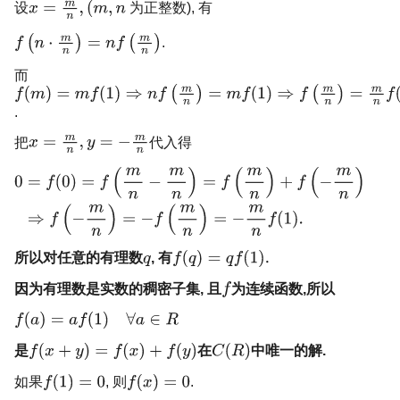
设
为正整数), 有
.
而
.
把
代入得
所以对任意的有理数
, 有
因为有理数是实数的稠密子集, 且
为连续函数,所以
是
在
中唯一的解.
如果
, 则
.