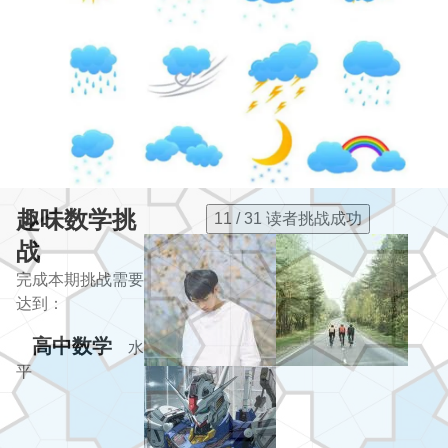
趣味数学挑
11 / 31 读者挑战成功
战
完成本期挑战需要
达到：
高中数学
水
平