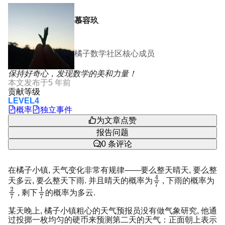
慕容玖
橘子数学社区核心成员
保持好奇心，发现数学的美和力量！
本文发布于
5 年前
贡献等级
LEVEL4
概率
独立事件
为文章点赞
报告问题
0
条评论
在橘子小镇, 天气变化非常有规律——要么整天晴天, 要么整
天多云, 要么整天下雨. 并且晴天的概率为
, 下雨的概率为
, 剩下
的概率为多云.
某天晚上, 橘子小镇粗心的天气预报员没有做气象研究, 他通
过投掷一枚均匀的硬币来预测第二天的天气：正面朝上表示