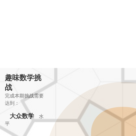
趣味数学挑
战
完成本期挑战需要
达到：
大众数学
水
平