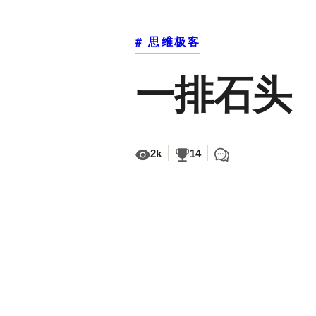
# 思维极客
一排石头
2k
14