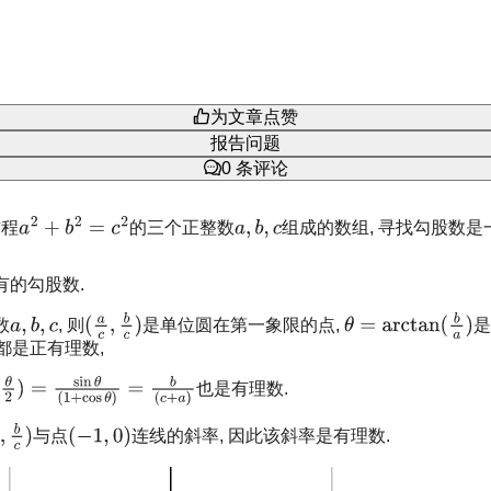
为文章点赞
报告问题
0
条评论
方程
的三个正整数
组成的数组, 寻找勾股数
有的勾股数.
数
, 则
是单位圆在第一象限的点,
是
都是正有理数,
也是有理数.
与点
连线的斜率, 因此该斜率是有理数.