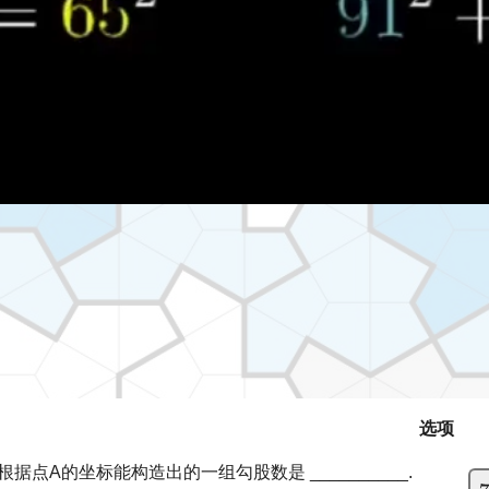
选项
根据点A的坐标能构造出的一组勾股数是 __________.