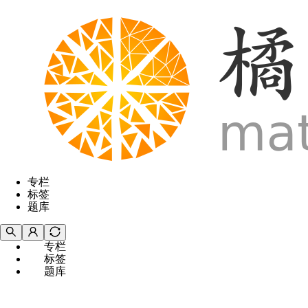
专栏
标签
题库
专栏
标签
题库