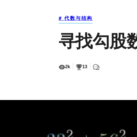
# 代数与结构
寻找勾股
2k
13