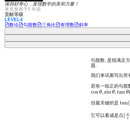
保持好奇心，发现数学的美和力量！
本文发布于
5 年前
贡献等级
LEVEL4
数论
勾股数
三角比
有理数
斜率
勾股数, 是指满足
题.
我们来试着写出所
若有一组正的勾股
但最关键的是
它可以看成是点