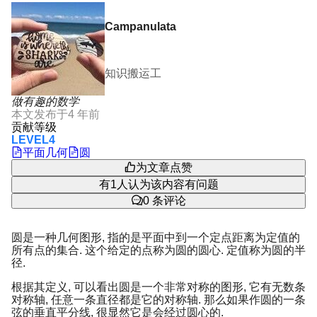
Campanulata
知识搬运工
做有趣的数学
本文发布于
4 年前
贡献等级
LEVEL4
平面几何
圆
为文章点赞
有
1
人认为该内容有问题
0
条评论
圆是一种几何图形, 指的是平面中到一个定点距离为定值的
所有点的集合. 这个给定的点称为圆的圆心. 定值称为圆的半
径.
根据其定义, 可以看出圆是一个非常对称的图形, 它有无数条
对称轴, 任意一条直径都是它的对称轴. 那么如果作圆的一条
弦的垂直平分线, 很显然它是会经过圆心的.