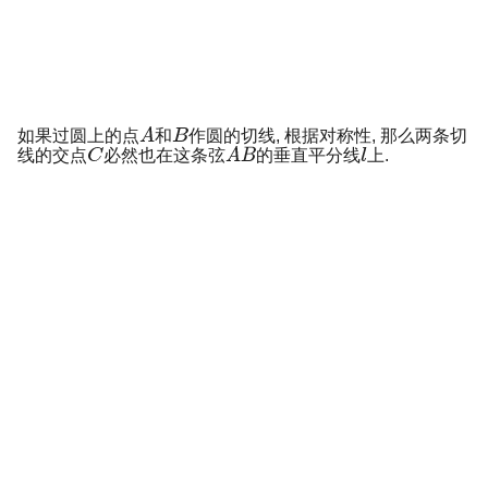
如果过圆上的点
和
作圆的切线, 根据对称性, 那么两条切
线的交点
必然也在这条弦
的垂直平分线
上.