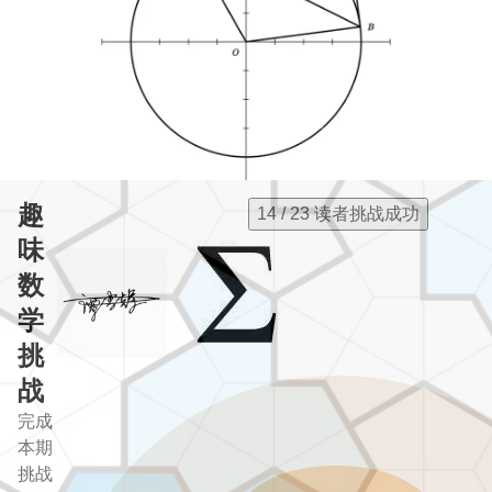
趣
14 / 23 读者挑战成功
味
数
学
挑
战
完成
本期
挑战