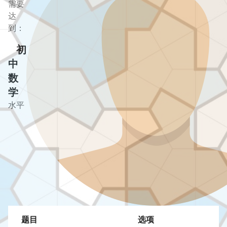
需要
达
到：
初
中
数
学
水平
题目
选项