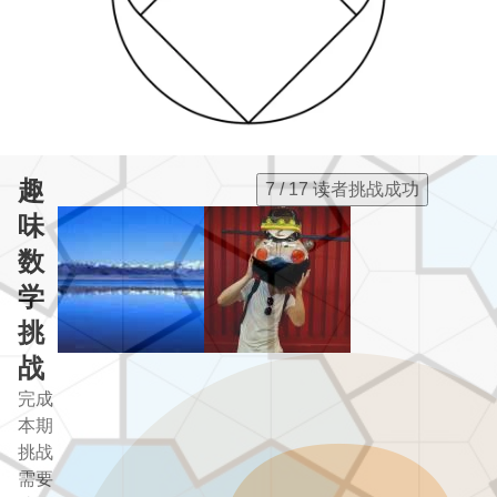
趣
7 / 17 读者挑战成功
味
数
学
挑
战
完成
本期
挑战
需要