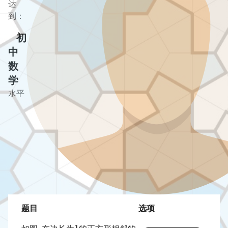
达
到：
初
中
数
学
水平
题目
选项