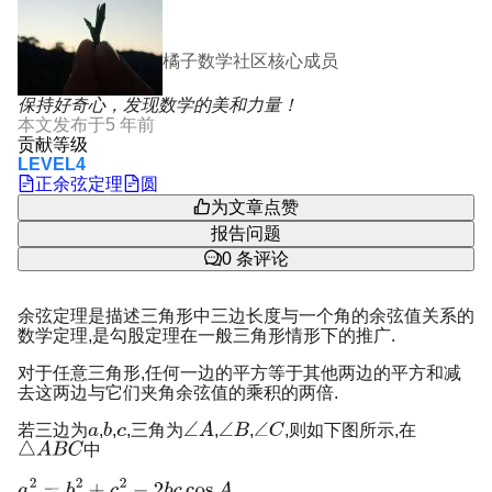
橘子数学社区核心成员
保持好奇心，发现数学的美和力量！
本文发布于
5 年前
贡献等级
LEVEL4
正余弦定理
圆
为文章点赞
报告问题
0
条评论
余弦定理是描述三角形中三边长度与一个角的余弦值关系的
数学定理,是勾股定理在一般三角形情形下的推广.
对于任意三角形,任何一边的平方等于其他两边的平方和减
去这两边与它们夹角余弦值的乘积的两倍.
若三边为
,
,
,三角为
,
,
,则如下图所示,在
中