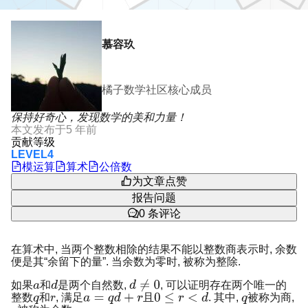
慕容玖
橘子数学社区核心成员
保持好奇心，发现数学的美和力量！
本文发布于
5 年前
贡献等级
LEVEL4
模运算
算术
公倍数
为文章点赞
报告问题
0
条评论
在算术中, 当两个整数相除的结果不能以整数商表示时, 余数
便是其“余留下的量”. 当余数为零时, 被称为整除.
如果
和
是两个自然数,
, 可以证明存在两个唯一的
整数
和
, 满足
且
. 其中,
被称为商,