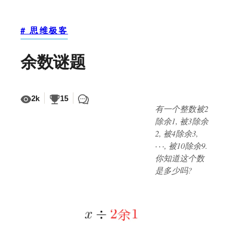
# 思维极客
余数谜题
2k
15
有一个整数被2
除余1, 被3除余
2, 被4除余3,
, 被10除余9.
你知道这个数
是多少吗?