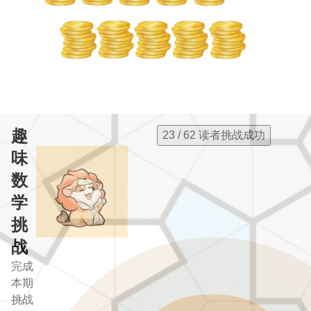
趣
23 / 62 读者挑战成功
味
数
学
挑
战
完成
本期
挑战