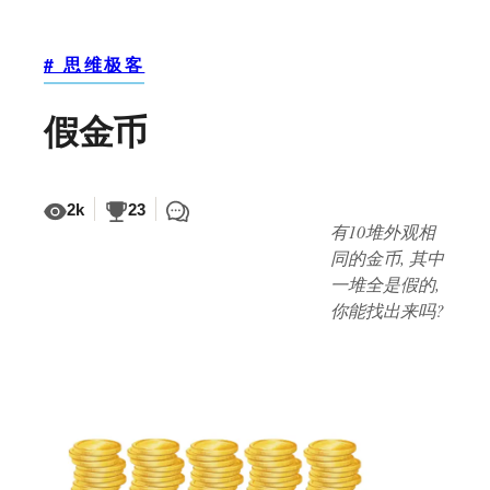
# 思维极客
假金币
2k
23
有10堆外观相
同的金币, 其中
一堆全是假的,
你能找出来吗?