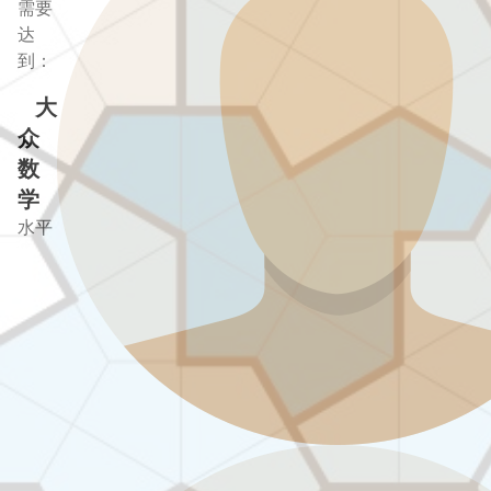
需要
达
到：
大
众
数
学
水平